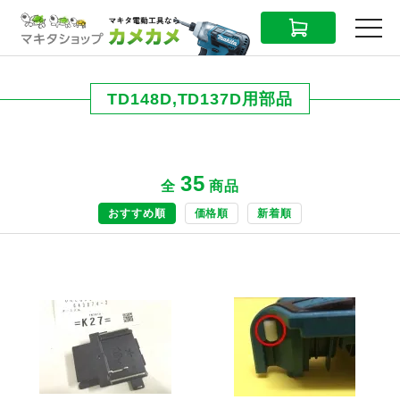
CART
MENU
TD148D,TD137D用部品
35
全
商品
おすすめ順
価格順
新着順
商品ページへ