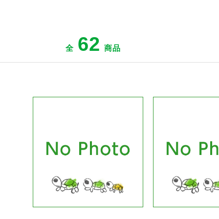
62
全
商品
ジへ
商品ページへ
商