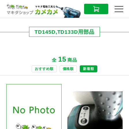
CART
MENU
TD145D,TD133D用部品
15
全
商品
おすすめ順
価格順
新着順
商品ページへ