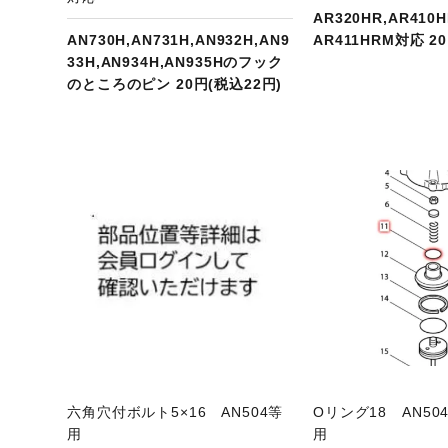
AR320HR,AR410H
AN730H,AN731H,AN932H,AN9
AR411HRM対応 2
33H,AN934H,AN935Hのフック
のところのピン 20円(税込22円)
ジへ
商品ページへ
商
六角穴付ボルト5×16 AN504等
Oリング18 AN504/
用
用