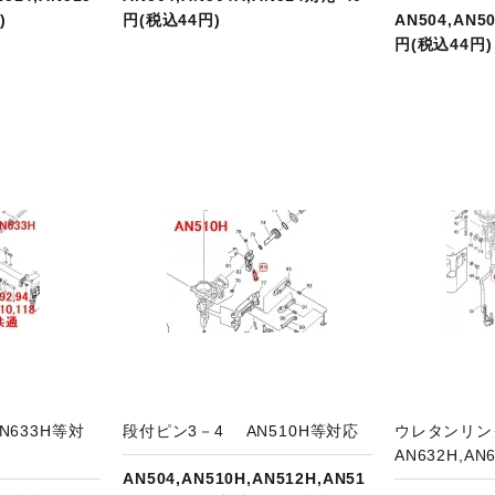
)
円(税込44円)
AN504,AN5
円(税込44円)
品ページへ
商品ページへ
N633H等対
段付ピン3－4 AN510H等対応
ウレタンリ
AN632H,AN
AN504,AN510H,AN512H,AN51