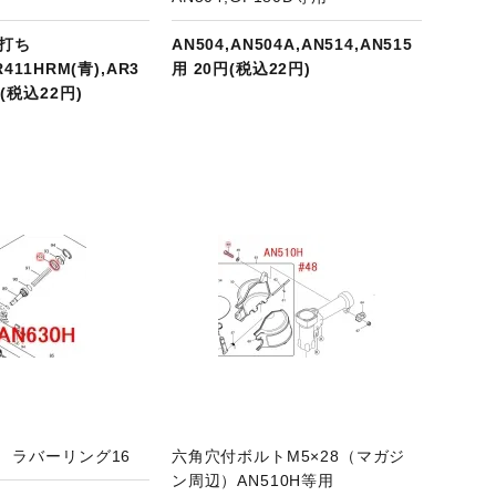
ス打ち
AN504,AN504A,AN514,AN515
R411HRM(青),AR3
用 20円(税込22円)
円(税込22円)
商品ページへ
用 ラバーリング16
六角穴付ボルトM5×28（マガジ
ン周辺）AN510H等用