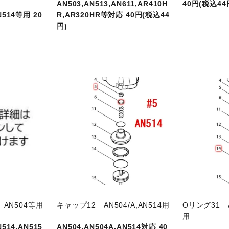
AN503,AN513,AN611,AR410H
40円(税込44
N514等用 20
R,AR320HR等対応 40円(税込44
円)
品ページへ
商品ページへ
AN504等用
キャップ12 AN504/A,AN514用
Oリング31 A
用
N514,AN515
AN504,AN504A,AN514対応 40