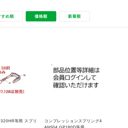
すすめ順
価格順
新着順
商品ページへ
AR320HR等用 スプリ
コンプレッションスプリング4
2
AN504,GP180D等用