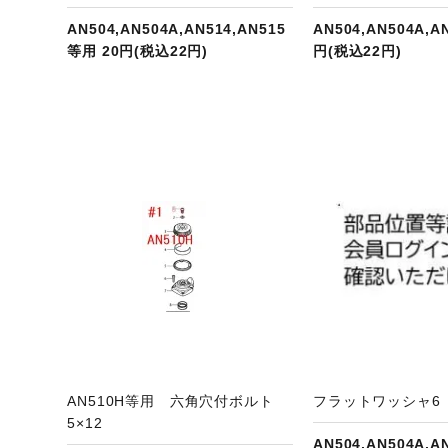
AN504,AN504A,AN514,AN515
AN504,AN504A,A
等用 20円(税込22円)
円(税込22円)
ジへ
商品ページへ
商
AN510H等用 六角穴付ボルト
フラットワッシャ6 
5×12
AN504,AN504A,A