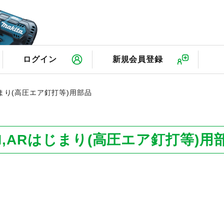
検
ログイン
新規会員登録
じまり(高圧エア釘打等)用部品
N,ARはじまり(高圧エア釘打等)用