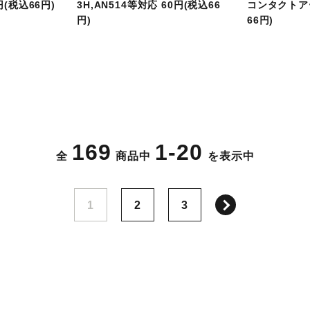
円(税込66円)
3H,AN514等対応 60円(税込66
コンタクトア
円)
66円)
169
1-20
全
商品中
を表示中
次へ
1
2
3