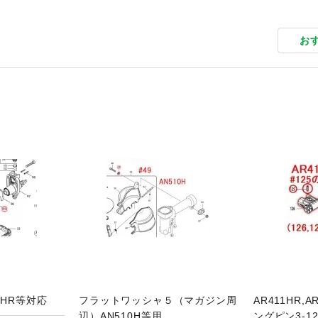
お
品ページへ
商品ページへ
1HR等対応
フラットワッシャ５（マガジン周
AR411HR,
辺）AN510H等用
ングピン3-1