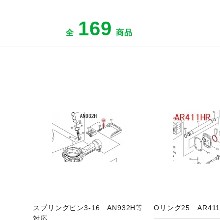
169
全
商品
ジへ
商品ページへ
商
スプリングピン3-16 AN932H等
Oリング25 AR41
対応