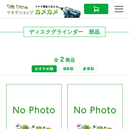
CART
MENU
ディスクグラインダー 部品
2
全
商品
おすすめ順
価格順
新着順
商品ページへ