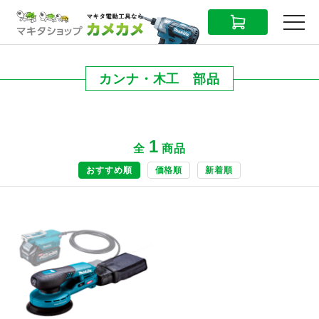
CART
MENU
カンナ・木工 部品
1
全
商品
おすすめ順
価格順
新着順