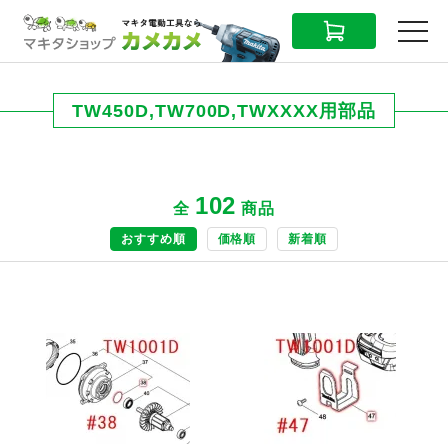
CART
MENU
TW450D,TW700D,TWXXXX用部品
102
全
商品
おすすめ順
価格順
新着順
商品ページへ