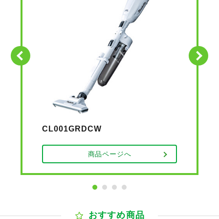
Next
CL001GRDCW
商品ページへ
1
2
3
4
おすすめ商品