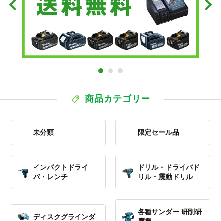
Next
1
2
3
商品カテゴリー
未分類
限定セール品
インパクトドライ
ドリル・ドライバド
バ・レンチ
リル・震動ドリル
各種サンダー 研削研
ディスクグラインダ