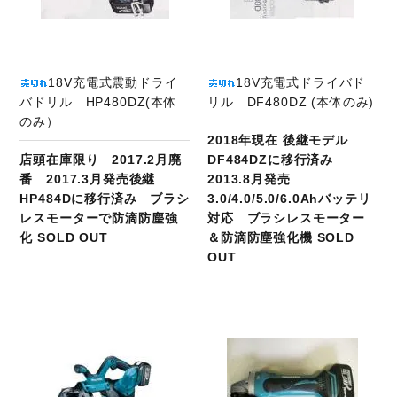
18V充電式震動ドライ
18V充電式ドライバド
バドリル HP480DZ(本体
リル DF480DZ (本体のみ)
のみ）
2018年現在 後継モデル
店頭在庫限り 2017.2月廃
DF484DZに移行済み
番 2017.3月発売後継
2013.8月発売
HP484Dに移行済み ブラシ
3.0/4.0/5.0/6.0Ahバッテリ
レスモーターで防滴防塵強
対応 ブラシレスモーター
化 SOLD OUT
＆防滴防塵強化機 SOLD
OUT
商品ページへ