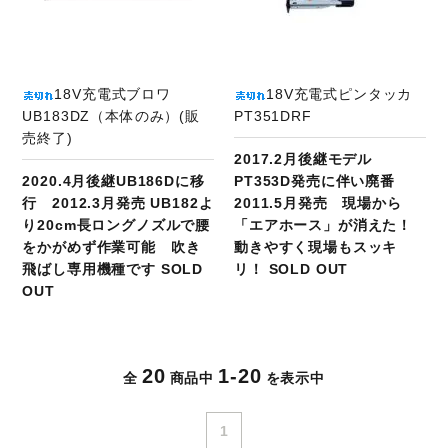
18V充電式ブロワ
18V充電式ピンタッカ
UB183DZ（本体のみ）(販
PT351DRF
売終了)
2017.2月後継モデル
2020.4月後継UB186Dに移
PT353D発売に伴い廃番
行 2012.3月発売 UB182よ
2011.5月発売 現場から
り20cm長ロングノズルで腰
「エアホース」が消えた！
をかがめず作業可能 吹き
動きやすく現場もスッキ
飛ばし専用機種です SOLD
リ！ SOLD OUT
OUT
20
1-20
全
商品中
を表示中
1