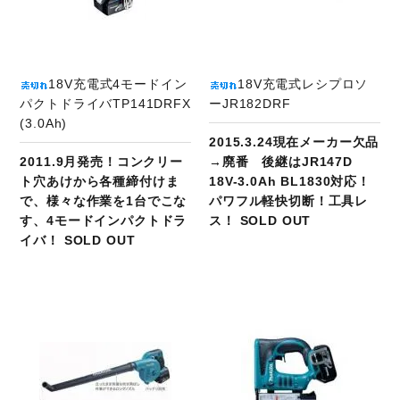
18V充電式4モードイン
18V充電式レシプロソ
パクトドライバTP141DRFX
ーJR182DRF
(3.0Ah)
2015.3.24現在メーカー欠品
2011.9月発売！コンクリー
→廃番 後継はJR147D
ト穴あけから各種締付けま
18V-3.0Ah BL1830対応！
で、様々な作業を1台でこな
パワフル軽快切断！工具レ
す、4モードインパクトドラ
ス！ SOLD OUT
イバ！ SOLD OUT
商品ページへ