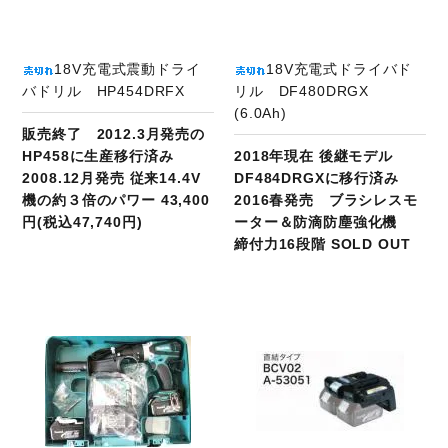
18V充電式震動ドライ
18V充電式ドライバド
バドリル HP454DRFX
リル DF480DRGX
(6.0Ah)
販売終了 2012.3月発売の
HP458に生産移行済み
2018年現在 後継モデル
2008.12月発売 従来14.4V
DF484DRGXに移行済み
機の約３倍のパワー 43,400
2016春発売 ブラシレスモ
円(税込47,740円)
ーター＆防滴防塵強化機
締付力16段階 SOLD OUT
商品ページへ