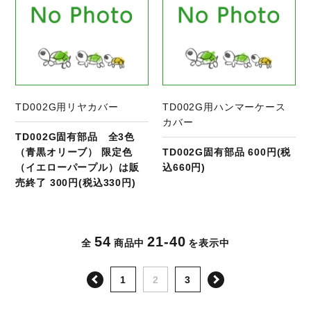
TD002G用リヤカバー
TD002G用ハンマーケース
カバー
TD002G固有部品 全3色
（青黒オリーブ） 限定色
TD002G固有部品 600円(税
（イエローパープル）は販
込660円)
売終了 300円(税込330円)
54
21-40
全
商品中
を表示中
前へ
次へ
1
2
3