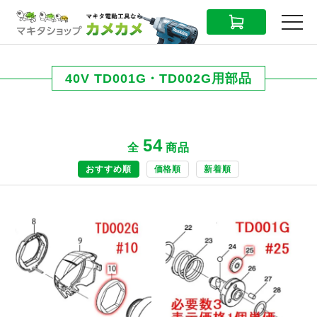
CART
MENU
40V TD001G・TD002G用部品
54
全
商品
おすすめ順
価格順
新着順
商品ページへ