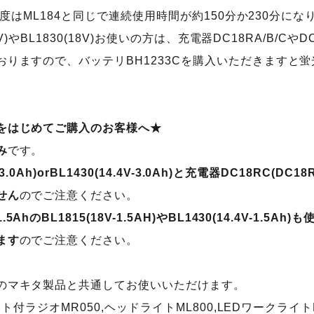
は照度はML184と同じで連続使用時間が約150分か230分にな
4V)やBL1830(18V)お使いの方は、充電器DC18RA/B/Cや
りますので、バッテリBH1233Cを購入いただきますと蛍光灯
をはじめてご購入のお客様へ★
み
です。
3.0Ah)orBL1430(14.4V-3.0Ah)と充電器DC18RC(D
せん
のでご注意ください。
hのBL1815(18V-1.5AH)やBL1430(14.4V-1.5
ます
のでご注意ください。
のマキタ製品と共通してお使いいただけます。
イト付ラジオMR050,ヘッドライトML800,LEDワークライトM