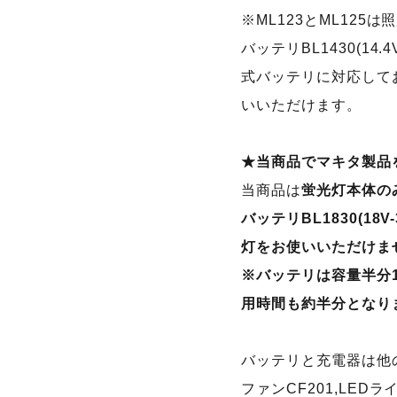
※ML123とML125
バッテリBL1430(14.
式バッテリに対応してお
いいただけます。
★当商品でマキタ製品
当商品は
蛍光灯本体の
バッテリBL1830(18V-
灯をお使いいただけま
※バッテリは容量半分1.5A
用時間も約半分となり
バッテリと充電器は他
ファンCF201,LEDラ