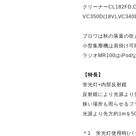
クリーナーCL182FD,CL1
VC350D(18V),VC3
ブロワは秋の落葉の吹
小型集塵機は肩掛け可
ラジオMR100はiPo
【特長】
蛍光灯+内部反射鏡
反射鏡により光源より先
狭い場所も照らせるフ
光源より先方約1mを5
＊1 蛍光灯使用時(バ