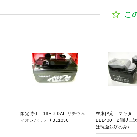
こ
ジへ
商品ページへ
商
限定特価 18V-3.0Ah リチウム
在庫限定 マキタ 
イオンバッテリBL1830
BL1430 2個以上
は現金決済のみ)