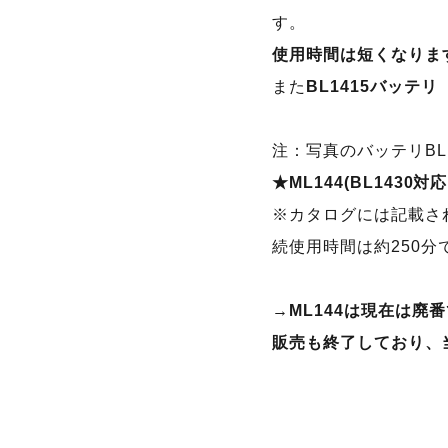
す。
使用時間は短くなります
また
BL1415バッテ
注：写真のバッテリBL
★ML144(BL1430
※カタログには記載され
続使用時間は約250分
→ML144は現在は廃
販売も終了しており、