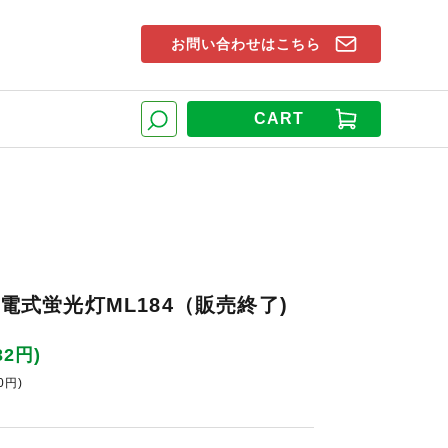
お問い合わせはこちら
索窓
CART
検索
V 充電式蛍光灯ML184（販売終了)
32円)
0円)