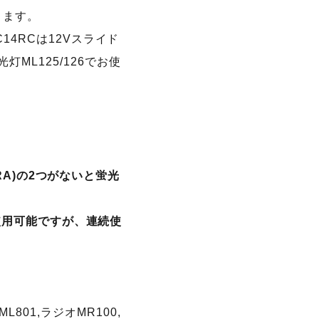
ります。
DC14RCは12Vスライド
ML125/126でお使
C18RA)の2つがないと蛍光
Ah)も使用可能ですが、連続使
L801,ラジオMR100,