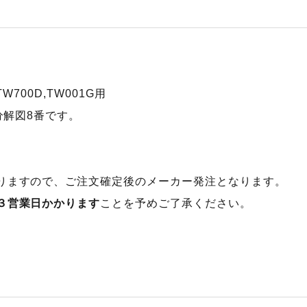
,TW700D,TW001G用
分解図8番です。
りますので、ご注文確定後のメーカー発注となります。
３営業日かかります
ことを予めご了承ください。