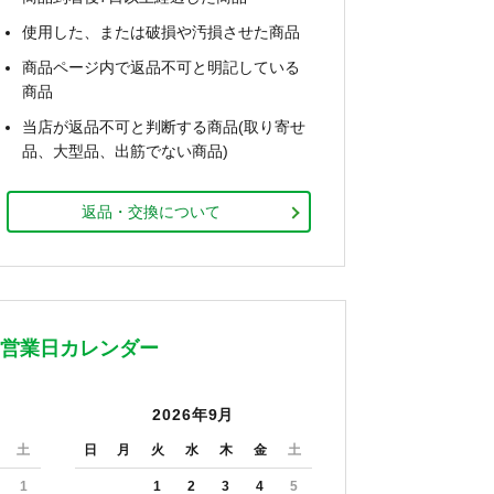
使用した、または破損や汚損させた商品
商品ページ内で返品不可と明記している
商品
当店が返品不可と判断する商品(取り寄せ
品、大型品、出筋でない商品)
返品・交換について
営業日カレンダー
2026年9月
土
日
月
火
水
木
金
土
1
1
2
3
4
5