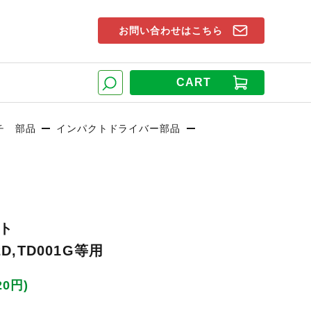
お問い合わせはこちら
索窓
CART
検索
チ 部品
インパクトドライバー部品
ット
2D,TD001G等用
20円)