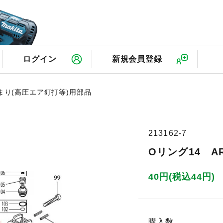
検
ログイン
新規会員登録
じまり(高圧エア釘打等)用部品
213162-7
Oリング14 A
40円(税込44円)
購入数