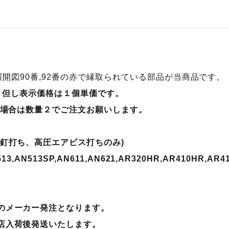
R展開図90番,92番の赤で縁取られている部品が当商品です。
す。但し表示価格は１個単価です。
な場合は数量２でご注文お願いします。
ア釘打ち、高圧エアビス打ちのみ)
513,AN513SP,AN611,AN621,AR320HR,AR410HR,AR4
のメーカー発注となります。
店入荷後発送
いたします。