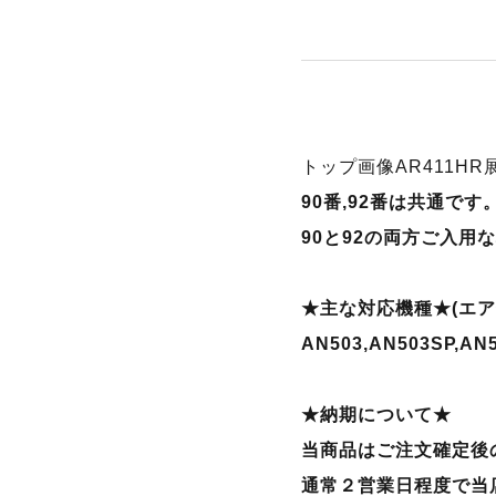
トップ画像AR411H
90番,92番は共通で
90と92の両方ご入用
★主な対応機種★(エ
AN503,AN503SP,AN
★納期について★
当商品はご注文確定後
通常２営業日程度で当