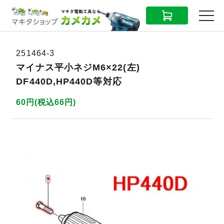
CART
MENU
251464-3
マイナス平小ネジM6×22(左)
DF440D,HP440D等対応
60円(税込66円)