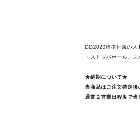
DD2020標準付属の
・ストッパポール、スパ
★納期について★
当商品はご注文確定後
通常２営業日程度で当