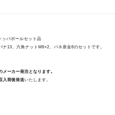
ストッパポールセット品
ナ13、六角ナットM8×2、バネ座金8のセットです。
のメーカー発注となります。
店入荷後発送
いたします。