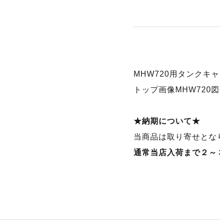
MHW720用タンクキ
トップ画像MHW720
★納期について★
当商品は取り寄せとな
通常当店入荷まで２～