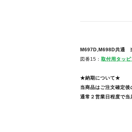
M697D,M698D共
図番15：
取付用タッピン
★納期について★
当商品はご注文確定後
通常２営業日程度で当