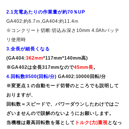
2.1充電あたりの作業量が約70％UP
GA402:約6.7ｍ,GA404:約11.4ｍ
※コンクリート切断:切込み深さ10mm 4.0Ahバッテ
リ使用時
3.全長が細長くなる
(GA404:
362mm
*117mm*140mm高)
※GA402は全長317mmなので
45mm長
。
4.回転数8500(回転/分)
GA402:10000回転/分
※変更点１の自動モード切替のところでも説明して
おりますが、
回転数＝スピードで、パワーダウンしたわけではご
ざいません
ので誤解のないようにお願いします。
当機種は最高回転数を落として
トルク(力)重視
となっ