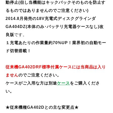
動停止(但し当機能はキックバックそのものを防止す
るものではありませんのでご注意ください)
2014.8月発売の18V充電式ディスクグラインダ
GA404DZ(本体のみ･バッテリ充電器ケースなし)改
良版
です。
１充電あたりの作業量約70%UP！業界初の自動モー
ド切替搭載！
従来機GA402DRF標準付属ケースには当商品は入り
ません
のでご注意ください。
ケースがご入用な方は別途
ケース
をご購入くださ
い。
★従来機種GA402Dとの主な変更点★