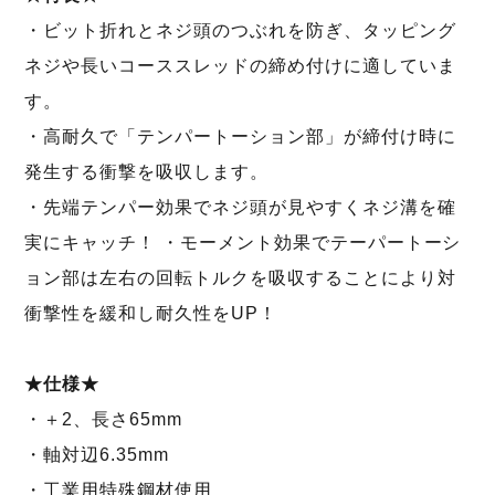
・ビット折れとネジ頭のつぶれを防ぎ、タッピング
ネジや長いコーススレッドの締め付けに適していま
す。
・高耐久で「テンパートーション部」が締付け時に
発生する衝撃を吸収します。
・先端テンパー効果でネジ頭が見やすくネジ溝を確
実にキャッチ！ ・モーメント効果でテーパートーシ
ョン部は左右の回転トルクを吸収することにより対
衝撃性を緩和し耐久性をUP！
★仕様★
・＋2、長さ65mm
・軸対辺6.35mm
・工業用特殊鋼材使用