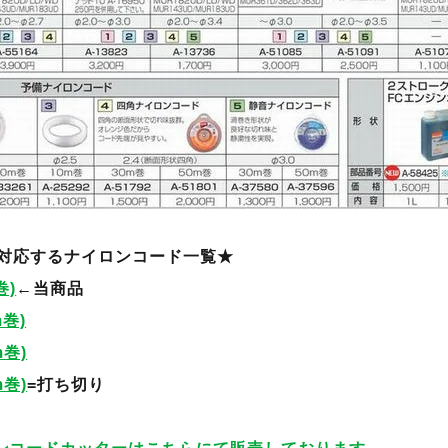
20に対応するナイロンコード一覧★
巻)
←当商品
m巻)
m巻)
m巻)
=打ち切り