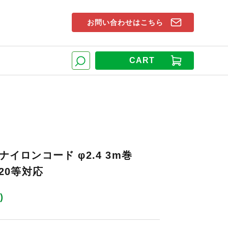
お問い合わせはこちら
索窓
CART
検索
備ナイロンコード φ2.4 3m巻
520等対応
)