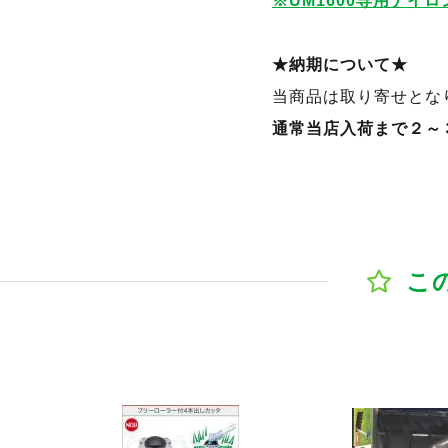
※UM1600専用ナイ
★納期について★
当商品は取り寄せとな
通常当店入荷まで２～
こ
ジへ
商品ページへ