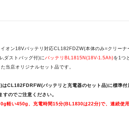
ウムイオン18Vバッテリ対応CL182FDZW(本体のみ=クリー
ル,ダストバッグ付)に
バッテリBL1815N(18V-1.5Ah)
を1つ
トした当店オリジナルセット品です。
冬発売)はCL182FDRFW(バッテリと充電器のセット品)に標準
ますのでご注意ください。
より200g軽い450g、充電時間15分(BL1830は22分)で、連