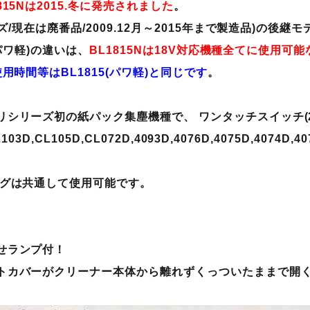
15Nは2015.冬に発売されました
。
ーズ/現在は廃番品/2009.12月～2015年まで製造品)の後継
5(パワ軽)の違いは、
BL1815Nは18V対応機種全てに使用可能
用時間等はBL1815(パワ軽)と同じです
。
リシリーズ初の紙パック集塵機種で、 ワンタッチスイッチ(
L103D,CL105D,CL072D,4093D,4076D,4075D,4074D
ッグは共通して使用可能です。
せランプ付！
トカバーがクリーナー本体から離れずくっついたままで開