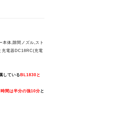
ナー本体,隙間ノズル,スト
と充電器DC18RC(充電
付属している
BL1830と
続使用時間は半分の強10分
と