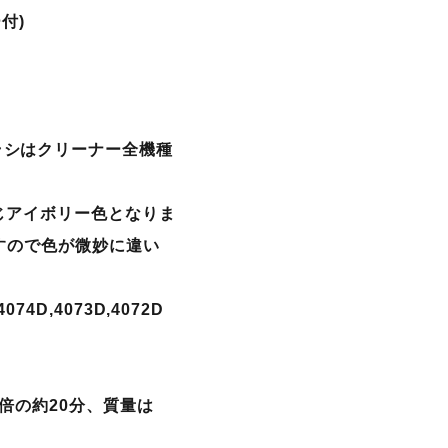
付)
ラシはクリーナー全機種
同じアイボリー色となりま
りますので色が微妙に違い
4074D,4073D,4072D
は倍の約20分、質量は