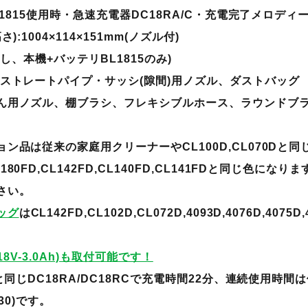
L1815使用時・急速充電器DC18RA/C・充電完了メロディー
:1004×114×151mm(ノズル付)
なし、本機+バッテリBL1815のみ)
・ストレートパイプ・サッシ(隙間)用ノズル、ダストバッグ
ん用ノズル、棚ブラシ、フレキシブルホース、ラウンドブ
ン品は従来の家庭用クリーナーやCL100D,CL070Dと
0FD,CL142FD,CL140FD,CL141FDと同じ色にな
さい。
ッグ
はCL142FD,CL102D,CL072D,4093D,4076D,4075D,
18V-3.0Ah)も取付可能です！
と同じDC18RA/DC18RCで充電時間22分、連続使用時間
830)です。