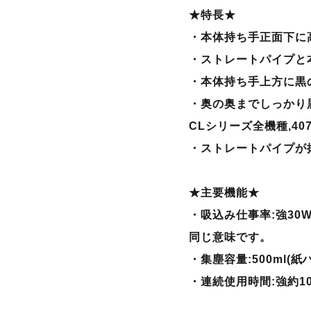
★特長★
・本体持ち手正面下に
・ストレートパイプと
・本体持ち手上方に黒
・奥の奥までしっかり
CLシリーズ全機種,40
・ストレートパイプが
★主要機能★
・吸込み仕事率:強30W･
同じ意味です。
・集塵容量:500ml(紙パ
・連続使用時間:強約10分