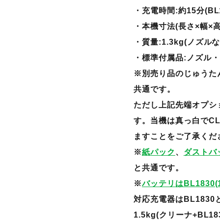
・充電時間:約15分(B
・本機寸法(長さ×幅×高さ)
・質量:1.3kg(ノズル
・標準付属品:ノズル
※別売り品のじゅうた
共通です。
ただし上記先端オプショ
す。当機は真っ白でCL18
ますことをご了承くだ
※
紙パック
、
ダストバ
と共通です。
※
バッテリはBL1830(
対応充電器はBL1830
1.5kg(クリーナ+BL1