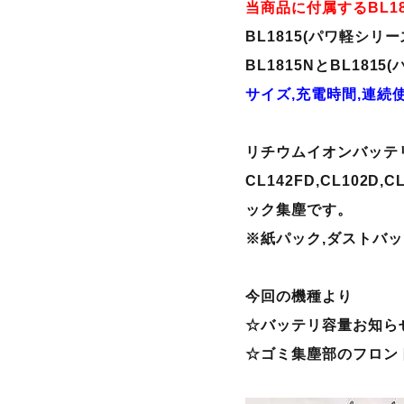
当商品に付属するBL18
BL1815(パワ軽シリ
BL1815NとBL181
サイズ,充電時間,連続使
リチウムイオンバッテ
CL142FD,CL102D,C
ック集塵です。
※紙パック,ダストバ
今回の機種より
☆バッテリ容量お知ら
☆ゴミ集塵部のフロン