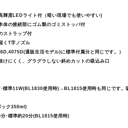
高輝度LEDライト付（暗い現場でも使いやすい)
本体の接続部にゴム製のゴミストッパ付
のストラップ付
届くT字ノズル
76D,4075D(通販生活モデル)に標準付属分と同じです。）
抜けにくく、グラグラしない斜めカットの吸込み口
標準11W(BL1830使用時)→
BL1815使用時も同じです
ック350ml)
･標準約20分(BL1815使用時)