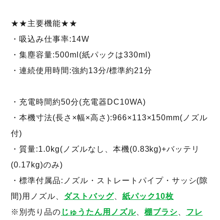
★★主要機能★★
・吸込み仕事率:14W
・集塵容量:500ml(紙パックは330ml)
・連続使用時間:強約13分/標準約21分
・充電時間約50分(充電器DC10WA)
・本機寸法(長さ×幅×高さ):966×113×150mm(ノズル
付)
・質量:1.0kg(ノズルなし、本機(0.83kg)+バッテリ
(0.17kg)のみ)
・標準付属品:ノズル・ストレートパイプ・サッシ(隙
間)用ノズル、
ダストバッグ
、
紙パック10枚
※別売り品の
じゅうたん用ノズル
、
棚ブラシ
、
フレ