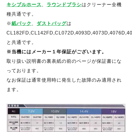
キシブルホース
、
ラウンドブラシ
はクリーナー全機
種共通です。
※
紙パック
、
ダストバッグ
は
CL182FD,CL142FD,CL072D,4093D,4073D,4076D,4
と共通です。
※当機にはメーカー１年保証がございます。
取り扱い説明書の裏表紙の前のページが保証書にな
っております。
なお保証は通常使用時に発生した故障のみ適用され
ます。