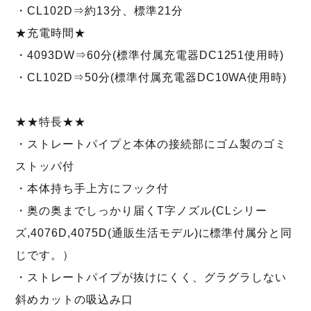
・CL102D⇒約13分、標準21分
★充電時間★
・4093DW⇒60分(標準付属充電器DC1251使用時)
・CL102D⇒50分(標準付属充電器DC10WA使用時)
★★特長★★
・ストレートパイプと本体の接続部にゴム製のゴミ
ストッパ付
・本体持ち手上方にフック付
・奥の奥までしっかり届くT字ノズル(CLシリー
ズ,4076D,4075D(通販生活モデル)に標準付属分と同
じです。）
・ストレートパイプが抜けにくく、グラグラしない
斜めカットの吸込み口