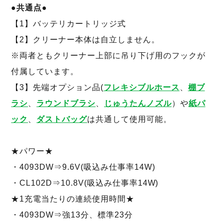
●共通点●
【1】バッテリカートリッジ式
【2】クリーナー本体は自立しません。
※両者ともクリーナー上部に吊り下げ用のフックが
付属しています。
【3】先端オプション品(
フレキシブルホース
、
棚ブ
ラシ
、
ラウンドブラシ
、
じゅうたんノズル
）や
紙パ
ック
、
ダストバッグ
は共通して使用可能。
★パワー★
・4093DW⇒9.6V(吸込み仕事率14W)
・CL102D⇒10.8V(吸込み仕事率14W)
★1充電当たりの連続使用時間★
・4093DW⇒強13分、標準23分