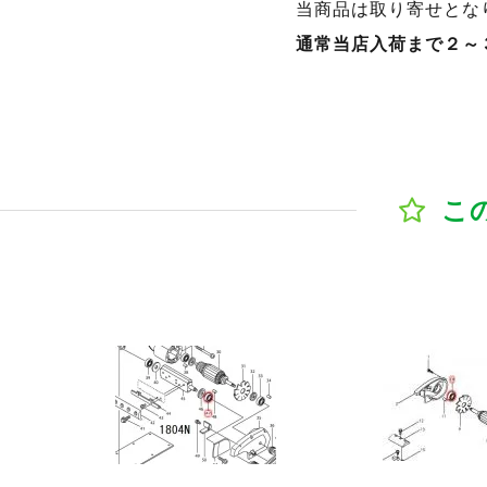
当商品は取り寄せとな
通常当店入荷まで２～
こ
ジへ
商品ページへ
商