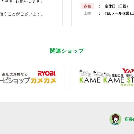
7:00)にお願いします。
赤色
： 定休日（日祝）
頂くことがございます。
土曜
： TELメール休業
(
関連ショップ
店長