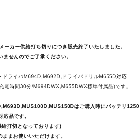
してメーカー供給打ち切りにつき販売終了いたしました。
いませんのでご了承ください。
ドライバM694D,M692D,ドライバドリルM655D対応
充電時間30分/M694DWX,M655DWX標準付属品)です。
692D,M693D,MUS100D,MUS150Dはご購入時にバッテリ
対応品です。
に供給打切となっております)
そのままお使いいただけます。