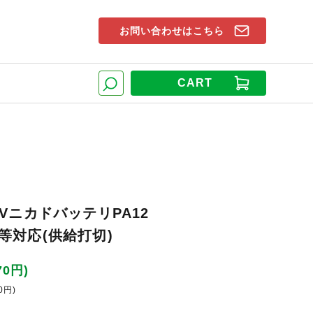
お問い合わせはこちら
索窓
CART
検索
2VニカドバッテリPA12
4D等対応(供給打切)
70円)
0円)