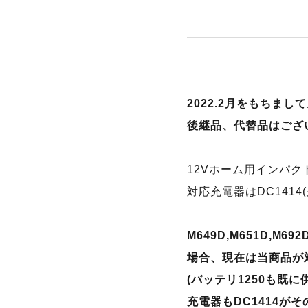
2022.2月をもちま
後継品、代替品はござ
12Vホーム用インパクト
対応充電器はDC1414(
M649D,M651D,M
場合、現在は当商品が
(バッテリ1250も既
充電器もDC1414が