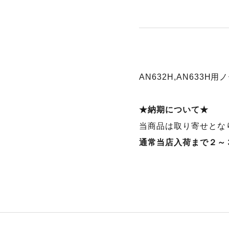
AN632H,AN633H
★納期について★
当商品は取り寄せとな
通常当店入荷まで２～