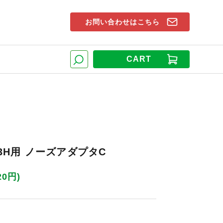
お問い合わせはこちら
索窓
CART
検索
633H用 ノーズアダプタC
20円)