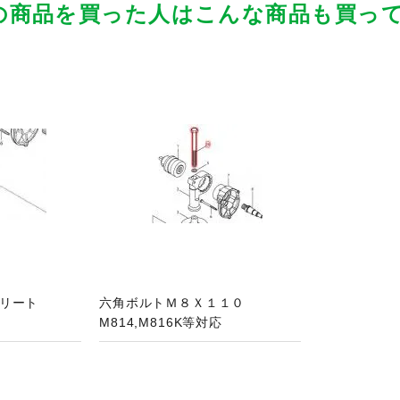
の商品を買った人はこんな商品も買っ
品ページへ
プリート
六角ボルトＭ８Ｘ１１０
M814,M816K等対応