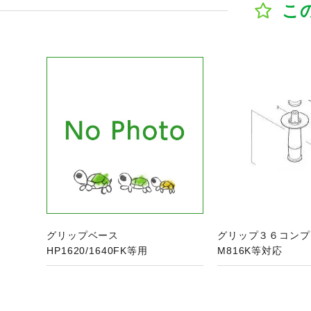
こ
ジへ
商品ページへ
商
グリップベース
グリップ３６コン
HP1620/1640FK等用
M816K等対応