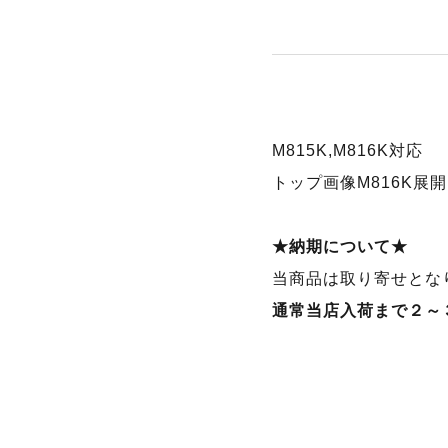
M815K,M816K対応
トップ画像M816K展
★納期について★
当商品は取り寄せとな
通常当店入荷まで２～