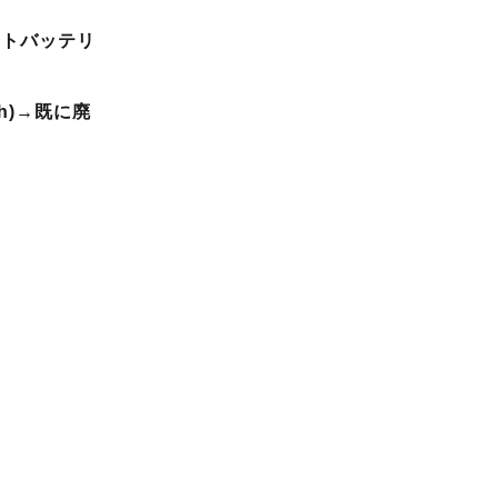
イトバッテリ
.0Ah)→既に廃