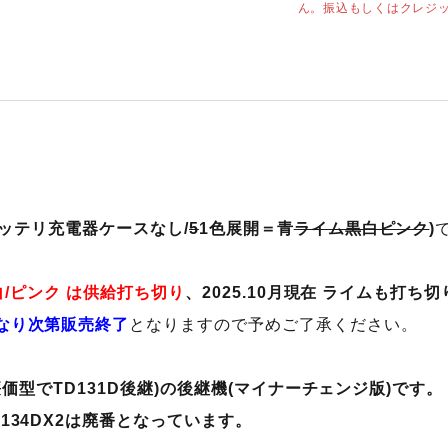
ん。振込もしくはクレジ
/バッテリ充電器ケースなし/
5
1色展開＝青
ライム黒白ピンク
)
白/ピンク は供給打ち切り
、2025.10月現在 ライムも打ち切
なり次第販売終了
となりますので予めご了承ください。
4D廉価型でTD131D後継)の後継機(マイナーチェンジ版)です。
134DX2は廃番となっています。