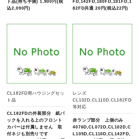
ト品(持ち手側) 1,900円(税
FD,142FD,180FD,181FD,1
込2,090円)
82FD共通 20円(税込22円)
商品ページへ
CL182FD用ハウジングセッ
レンズ
ト品
CL102D,CL110D,CL182FD
等対応
CL182FDの外装部分 紙パ
ックを入れる上のフロント
赤ランプ部分 上側のみ
カバーは付属しません 取
4076D,CL072D,CL102D,C
付ネジも別売りです
L105D,CL110D,CL142FD,