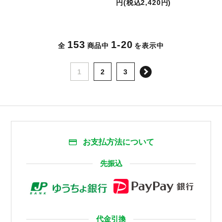
円(税込2,420円)
153
1-20
全
商品中
を表示中
次へ
1
2
3
お支払方法について
先振込
代金引換