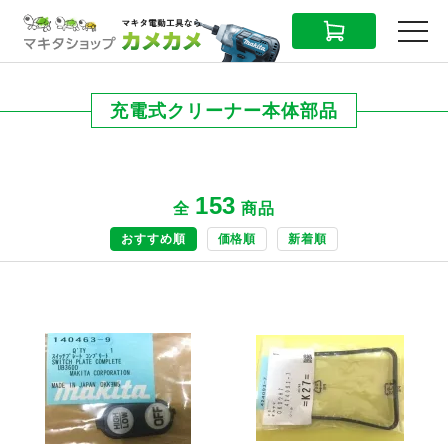
CART
MENU
充電式クリーナー本体部品
153
全
商品
おすすめ順
価格順
新着順
商品ページへ