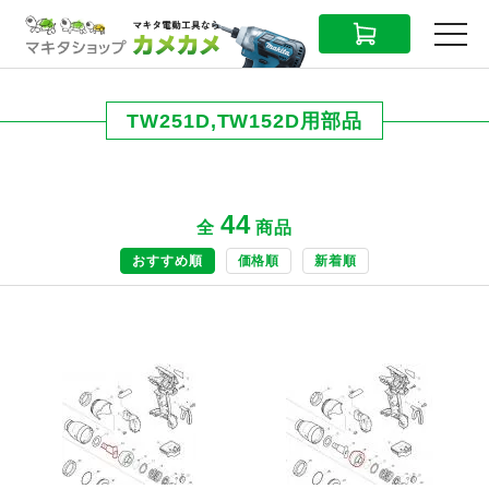
CART
MENU
TW251D,TW152D用部品
44
全
商品
おすすめ順
価格順
新着順
商品ページへ