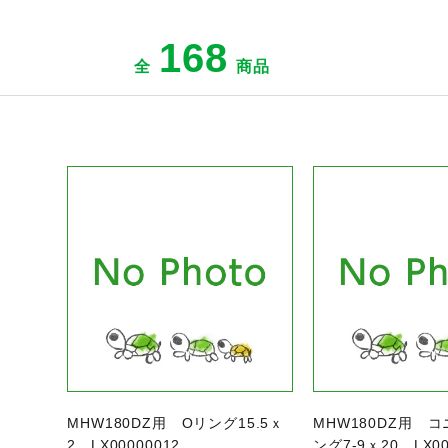
168
全
商品
ジへ
商品ページへ
商
MHW180DZ用 Oリング15.5ｘ
MHW180DZ用 
2 LX00000012
ング7-9ｘ20 LX00