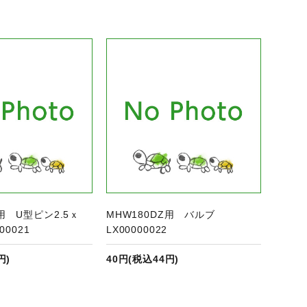
商品ページへ
Z用 U型ピン2.5ｘ
MHW180DZ用 バルブ
00021
LX00000022
円)
40円(税込44円)