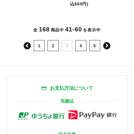
込660円)
168
41-60
全
商品中
を表示中
次へ
1
2
3
4
5
お支払方法について
先振込