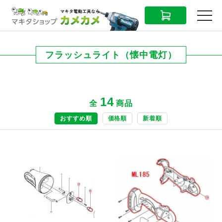
CART
MENU
フラッシュライト（懐中電灯）
14
全
商品
おすすめ順
価格順
新着順
商品ページへ