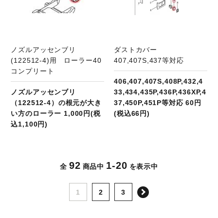
ノズルアッセンブリ
ダストカバー
(122512-4)用 ローラー40
407,407S,437等対応
コンプリート
406,407,407S,408P,432,4
ノズルアッセンブリ
33,434,435P,436P,436XP,4
（122512-4）の根元が大き
37,450P,451P等対応 60円
い方のローラー 1,000円(税
(税込66円)
込1,100円)
92
1-20
全
商品中
を表示中
次へ
1
2
3