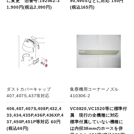
に変更 旧番号:192562-3
90,490Sなどに対応 150円
1,900円(税込2,090円)
(税込165円)
商品ページへ
ダストカバーキャップ
集塵機用コーナーノズル
407,407S,437等対応
410306-2
406,407,407S,408P,432,4
VC0820,VC1520等に標準付
33,434,435P,436P,436XP,4
属 現行の全機種に対応
37,450P,451P等対応 60円
標準付属していない機種に
(税込66円)
は内径38mmのホースを併