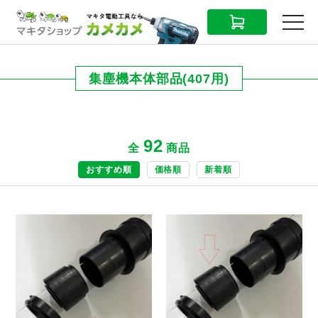
CART
MENU
集塵機本体部品(407用)
92
全
商品
おすすめ順
価格順
新着順
商品ページへ