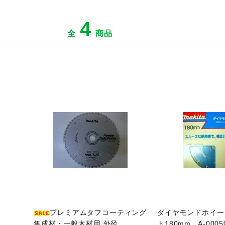
4
全
商品
ジへ
商品ページへ
商
プレミアムタフコーティング
ダイヤモンドホイー
集成材・一般木材用 外径
ト180mm A-0005