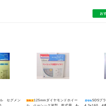
お
品ページへ
商品ページへ
ル セグメン
125mmダイヤモンドホイー
SDSプ
0
ル ベーシック波型 乾式用 A-
4.3×160 4