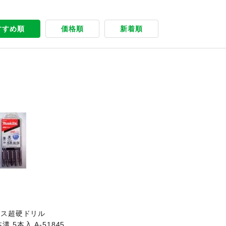
すすめ順
価格順
新着順
ラス超硬ドリル
本溝 5本入 A-51845