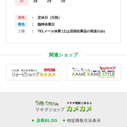
27
28
29
30
赤色
： 定休日（日祝）
青色
： 臨時休業日
土曜
： TELメール休業
(土は店頭在庫品の発送のみ)
関連ショップ
店長BLOG
特定商取引法表示