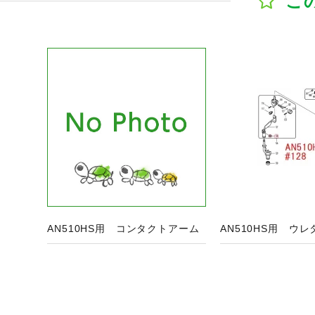
こ
ジへ
商品ページへ
商
AN510HS用 コンタクトアーム
AN510HS用 ウ