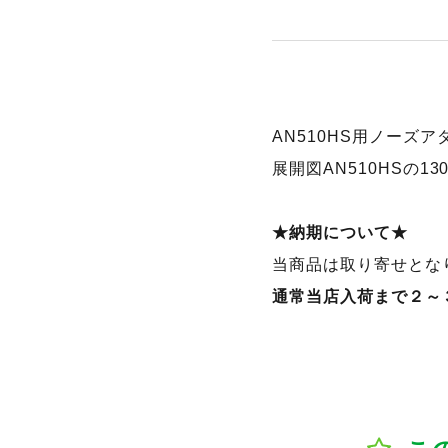
AN510HS用ノーズア
展開図AN510HSの
★納期について★
当商品は取り寄せとな
通常当店入荷まで２～