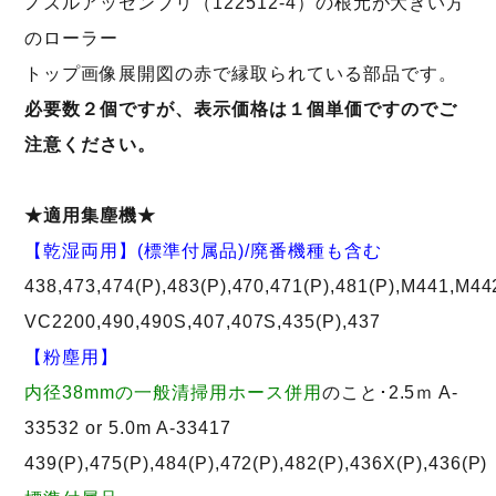
ノズルアッセンブリ（122512-4）の根元が大きい方
のローラー
トップ画像展開図の赤で縁取られている部品です。
必要数２個ですが、表示価格は１個単価ですのでご
注意ください。
★適用集塵機★
【乾湿両用】(標準付属品)/廃番機種も含む
438,473,474(P),483(P),470,471(P),481(P),M441,M44
VC2200,490,490S,407,407S,435(P),437
【粉塵用】
内径38mmの一般清掃用ホース併用
のこと･2.5ｍ A-
33532 or 5.0m A-33417
439(P),475(P),484(P),472(P),482(P),436X(P),436(P)