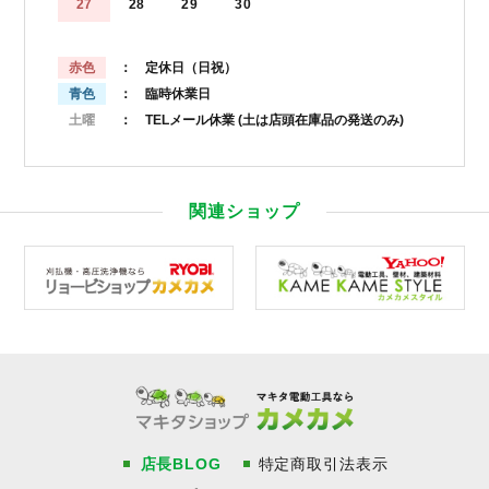
27
28
29
30
赤色
： 定休日（日祝）
青色
： 臨時休業日
土曜
： TELメール休業
(土は店頭在庫品の発送のみ)
関連ショップ
店長BLOG
特定商取引法表示