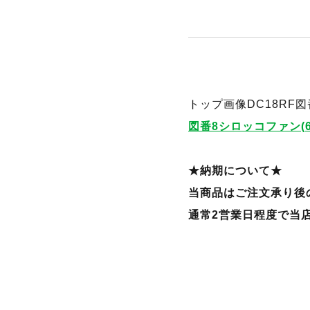
トップ画像DC18RF図
図番8シロッコファン(
★納期について★
当商品はご注文承り後
通常2営業日程度で当