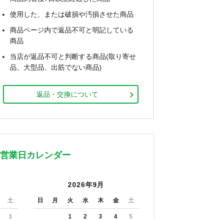
使用した、または破損や汚損させた商品
商品ページ内で返品不可と明記している
商品
当店が返品不可と判断する商品(取り寄せ
品、大型品、出筋でない商品)
返品・交換について
営業日カレンダー
2026年9月
土
日
月
火
水
木
金
土
1
1
2
3
4
5