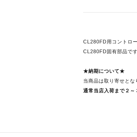
CL280FD用コントロ
CL280FD固有部品で
★納期について★
当商品は取り寄せとな
通常当店入荷まで２～