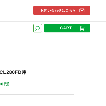
お問い合わせはこちら
索窓
CART
検索
L280FD用
00円)