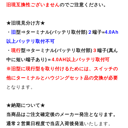
旧現互換性ございません
のでご注意ください。
★旧現見分け方★
・
旧
型⇒ターミナル(バッテリ取付部)
２
端子=
4.0Ah
以上バッテリ取付
不可
・
現行
型⇒ターミナル(バッテリ取付部)
３
端子(真ん
中に短い端子あり)＝
4.0AH以上バッテリ取付可
※旧型に現行型を取り付けるためには、スイッチの
他にターミナルとハウジングセット品の交換が必要
となります。
★納期について★
当商品はご注文確定後のメーカー発注となります。
通常２営業日程度で当店入荷後発送
いたします。