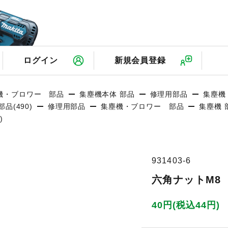
検
ログイン
新規会員登録
機・ブロワー 部品
集塵機本体 部品
修理用部品
集塵機
品(490)
修理用部品
集塵機・ブロワー 部品
集塵機 部
)
931403-6
六角ナットM8 4
40円(税込44円)