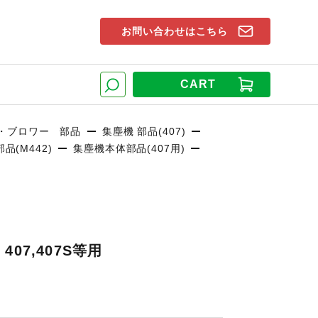
お問い合わせはこちら
索窓
CART
検索
・ブロワー 部品
集塵機 部品(407)
品(M442)
集塵機本体部品(407用)
07,407S等用