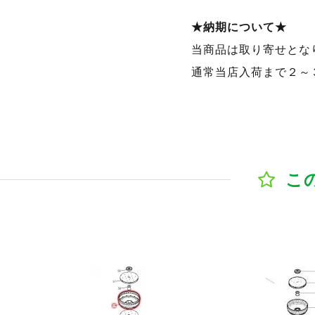
★納期について★
当商品は取り寄せとな
通常当店入荷まで２～
こ
ジへ
商品ページへ
商