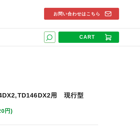
お問い合わせはこちら
索窓
CART
検索
4DX2,TD146DX2用 現行型
20円)