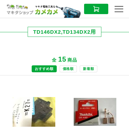
CART
MENU
TD146DX2,TD134DX2用
15
全
商品
おすすめ順
価格順
新着順
商品ページへ