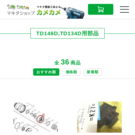
CART
MENU
TD146D,TD134D用部品
36
全
商品
おすすめ順
価格順
新着順
商品ページへ